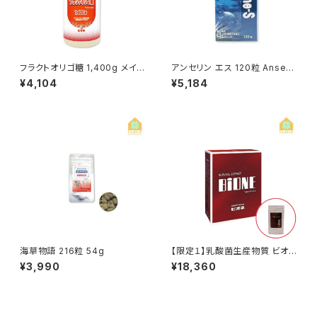
フラクトオリゴ糖 1,400g メイオ
アンセリン エス 120粒 Anseri
リゴG100%
n-S 機能性表示食品
¥4,104
¥5,184
海草物語 216粒 54g
【限定１】乳酸菌生産物質 ビオ
ネA スティック 10ml×30包
¥3,990
¥18,360
＋ 舞茸活性粒（180粒入り）1
袋プレゼント