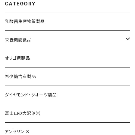
CATEGORY
乳酸菌生産物質製品
栄養機能食品
鉄分補給
オリゴ糖製品
舞茸活性粒
希少糖含有製品
ダイヤモンド・クオーツ製品
富士山の大沢溶岩
アンセリン-S