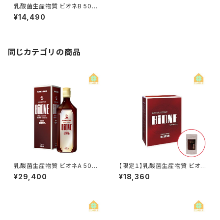
乳酸菌生産物質 ビオネB 500
ml
¥14,490
同じカテゴリの商品
乳酸菌生産物質 ビオネA 500
【限定１】乳酸菌生産物質 ビオ
ml
ネA スティック 10ml×30包
¥29,400
¥18,360
＋ 舞茸活性粒（180粒入り）1
袋プレゼント