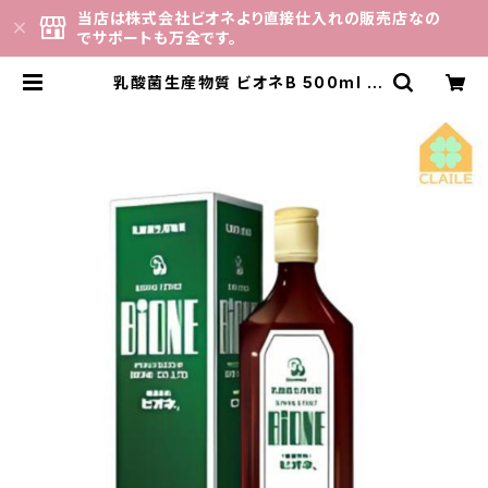
当店は株式会社ビオネより直接仕入れの販売店なの
でサポートも万全です。
乳酸菌生産物質 ビオネB 500ml |
「ビオネ」専門店