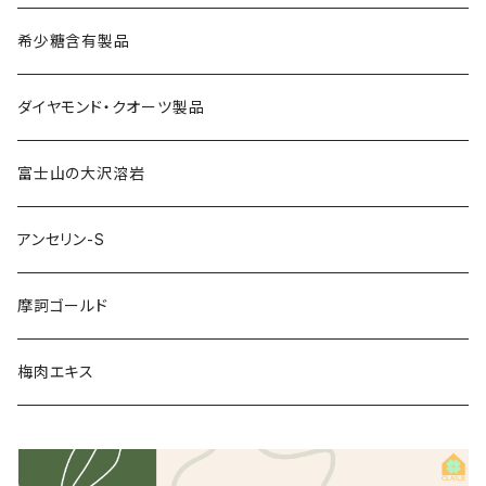
舞茸活性粒
希少糖含有製品
ダイヤモンド・クオーツ製品
富士山の大沢溶岩
アンセリン-S
摩訶ゴールド
梅肉エキス