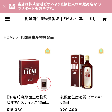
当店は株式会社ビオネより直接仕入れの販売店なの
でサポートも万全です。
乳酸菌生産物質製品 | 「ビオネ」専門
店
HOME
乳酸菌生産物質製品
【限定１】乳酸菌生産物質
乳酸菌生産物質 ビオネA 5
ビオネA スティック 10ml×3
00ml
0包 ＋ 舞茸活性粒（180
¥18,360
¥29,400