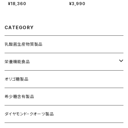
ネA スティック 10ml×30包
¥18,360
¥3,990
＋ 舞茸活性粒（180粒入り）1
袋プレゼント
CATEGORY
乳酸菌生産物質製品
栄養機能食品
鉄分補給
オリゴ糖製品
舞茸活性粒
希少糖含有製品
ダイヤモンド・クオーツ製品