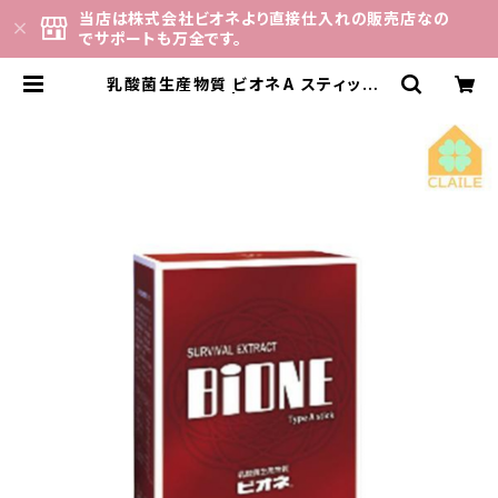
当店は株式会社ビオネより直接仕入れの販売店なの
でサポートも万全です。
乳酸菌生産物質 ビオネA スティック 1
0ml×30包 | 「ビオネ」専門店