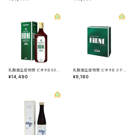
＋ 舞茸活性粒（180粒入り）1
袋プレゼント
乳酸菌生産物質 ビオネB 500
乳酸菌生産物質 ビオネB スティ
ml
ック 10ml×30包
¥14,490
¥9,180