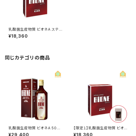
乳酸菌生産物質 ビオネA スティ
ック 10ml×30包
¥18,360
同じカテゴリの商品
乳酸菌生産物質 ビオネA 500
【限定１】乳酸菌生産物質 ビオ
ml
ネA スティック 10ml×30包
¥29,400
¥18,360