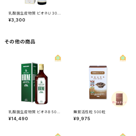
乳酸菌生産物質 ビオネU 300
ml
¥3,300
その他の商品
乳酸菌生産物質 ビオネB 500
舞茸活性粒 500粒
ml
¥14,490
¥9,975