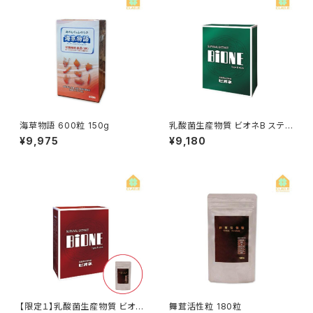
海草物語 600粒 150g
乳酸菌生産物質 ビオネB スティ
ック 10ml×30包
¥9,975
¥9,180
【限定１】乳酸菌生産物質 ビオ
舞茸活性粒 180粒