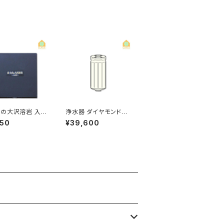
の大沢溶岩 入浴
浄水器 ダイヤモンドク
0g
オーツ専用 カートリッ
050
¥39,600
ジ