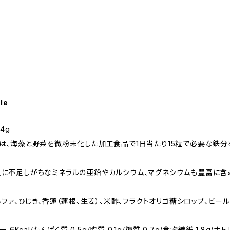
le
4g
は、海藻と野菜を微粉末化した加工食品で1日当たり15粒で必要な鉄分
に不足しがちなミネラルの亜鉛やカルシウム、マグネシウムも豊富に含
ルファ、ひじき、香蓮（蓮根、生姜）、米酢、フラクトオリゴ糖シロップ、ビー
cal/たんぱく質 0.5g/脂質 0.1g/糖質 0.7g/食物繊維 1.8g/ナト