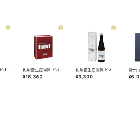
ビオネ
乳酸菌生産物質 ビオネ
乳酸菌生産物質 ビオネ
富士山
A スティック 10ml×30
U 300ml
用 50
¥18,360
¥3,300
¥6,
包