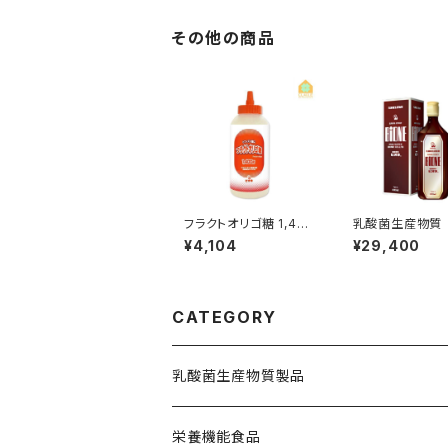
その他の商品
フラクトオリゴ糖 1,400
乳酸菌生産物質 
g メイオリゴG100%
A 500ml
¥4,104
¥29,400
CATEGORY
乳酸菌生産物質製品
栄養機能食品