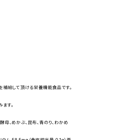
を補給して頂ける栄養機能食品です。
みます。
ル酵母、めかぶ、昆布、青のり、わかめ
リウム 58.5mg（食塩相当量 0.1g）亜