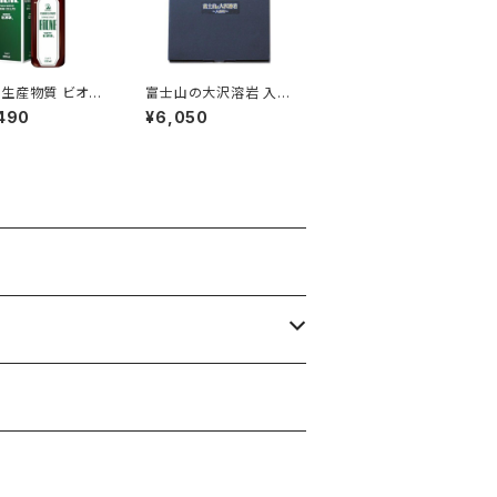
生産物質 ビオネ
富士山の大沢溶岩 入浴
0ml
用 500g
490
¥6,050