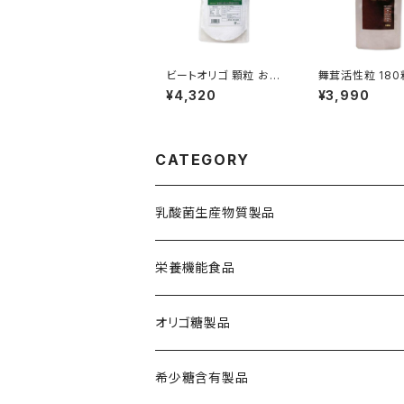
ビートオリゴ 顆粒 お徳
舞茸活性粒 180
用 300g
¥4,320
¥3,990
CATEGORY
乳酸菌生産物質製品
栄養機能食品
鉄分補給
オリゴ糖製品
舞茸活性粒
希少糖含有製品