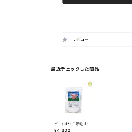
レビュー
最近チェックした商品
ビートオリゴ 顆粒 お徳
用 300g
¥4,320