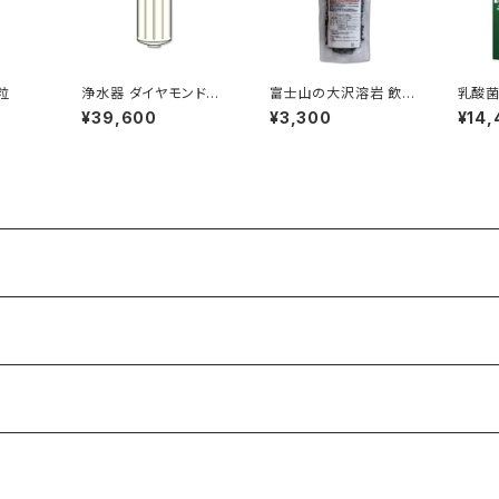
粒
浄水器 ダイヤモンドク
富士山の大沢溶岩 飲料
乳酸菌
オーツ専用 カートリッ
水用 200g
B 50
¥39,600
¥3,300
¥14,
ジ