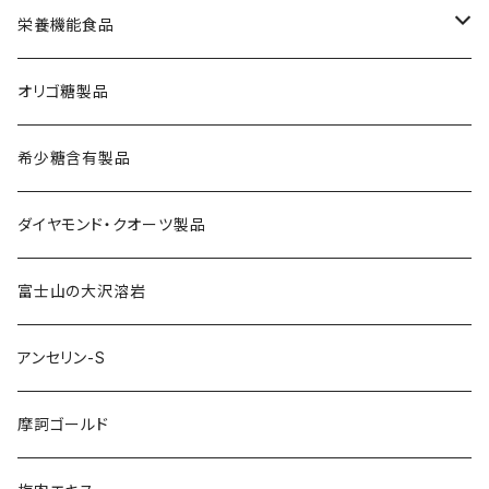
栄養機能食品
鉄分補給
オリゴ糖製品
舞茸活性粒
希少糖含有製品
ダイヤモンド・クオーツ製品
富士山の大沢溶岩
アンセリン-S
摩訶ゴールド