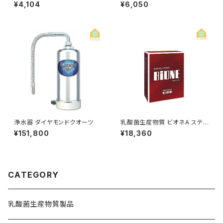
リゴG100%
g
¥4,104
¥6,050
浄水器 ダイヤモンドクオーツ
乳酸菌生産物質 ビオネA スティ
ック 10ml×30包
¥151,800
¥18,360
CATEGORY
乳酸菌生産物質製品