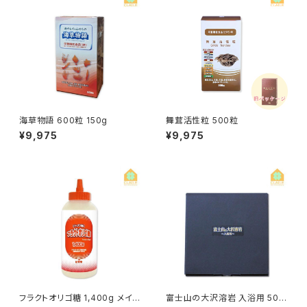
海草物語 600粒 150g
舞茸活性粒 500粒
¥9,975
¥9,975
フラクトオリゴ糖 1,400g メイオ
富士山の大沢溶岩 入浴用 500